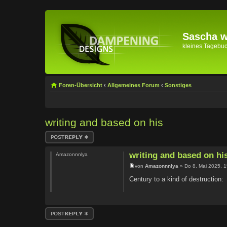
Sascha wi
kleines Tagebuch 
Foren-Übersicht
‹
Allgemeines Forum
‹
Sonstiges
writing and based on his
Antwort erstellen
writing and based on hi
Amazonnnlya
von
Amazonnnlya
» Do 8. Mai 2025, 1
Century to a kind of destruction:
Antwort erstellen