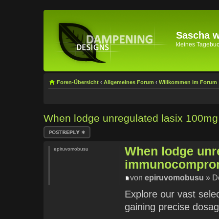
Sascha wi
kleines Tagebuch 
Foren-Übersicht
‹
Allgemeines Forum
‹
Willkommen im Forum
When lodge unregulated lasix 100m
Antwort erstellen
When lodge unr
epiruvomobusu
immunocomprom
von
epiruvomobusu
» Do
Explore our vast sele
gaining precise dosag