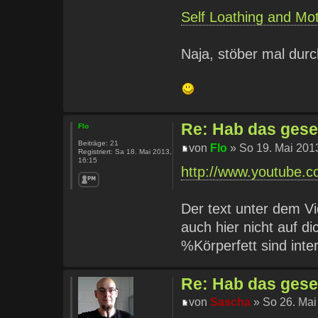
Self Loathing and Mot
Naja, stöber mal durc
Re: Hab das geseh
Flo
Beiträge:
21
von
Flo
» So 19. Mai 201
Registriert:
Sa 18. Mai 2013,
16:15
http://www.youtube
Der text unter dem Vi
auch hier nicht auf d
%Körperfett sind inte
Re: Hab das geseh
von
Sascha
» So 26. Mai