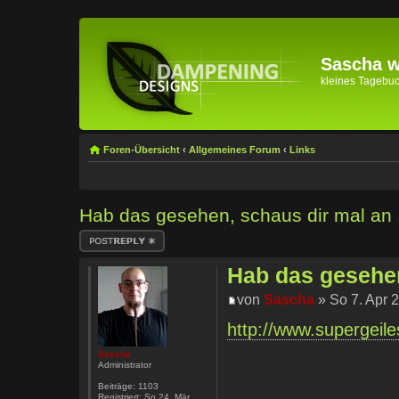
Sascha wi
kleines Tagebuch 
Foren-Übersicht
‹
Allgemeines Forum
‹
Links
Hab das gesehen, schaus dir mal an .
Antwort erstellen
Hab das gesehen,
von
Sascha
» So 7. Apr 
http://www.supergeile
Sascha
Administrator
Beiträge:
1103
Registriert:
So 24. Mär