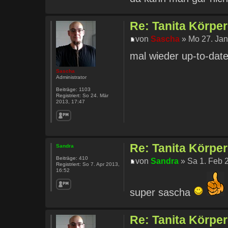
Re: Tanita Körpe
von
Sascha
» Mo 27. Jan
mal wieder up-to-dat
Sascha
Administrator
Beiträge:
1103
Registriert:
So 24. Mär
2013, 17:47
Re: Tanita Körpe
Sandra
Beiträge:
410
von
Sandra
» Sa 1. Feb 
Registriert:
So 7. Apr 2013,
16:52
super sascha
Re: Tanita Körpe