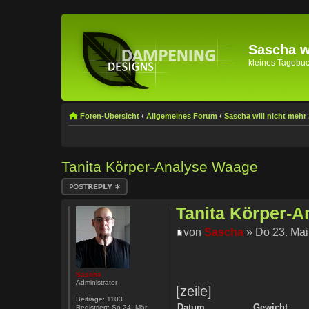
Sascha wi
kleines Tagebuch 
Foren-Übersicht
‹
Allgemeines Forum
‹
Sascha will nicht mehr .
Tanita Körper-Analyse Waage
Antwort erstellen
Tanita Körper-
von
Sascha
» Do 23. Mai
Sascha
Administrator
[zeile]
Beiträge:
1103
Datum
Gewicht
Registriert:
So 24. Mär