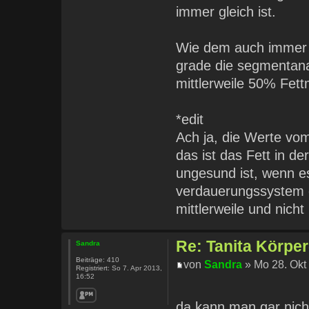
immer gleich ist.
Wie dem auch immer se
grade die segmentana
mittlerweile 50% Fet
*edit
Ach ja, die Werte vom
das ist das Fett in 
ungesund ist, wenn es
verdauerungssystem 
mittlerweile und nich
Re: Tanita Körpe
Sandra
Beiträge:
410
von
Sandra
» Mo 28. Okt
Registriert:
So 7. Apr 2013,
16:52
da kann man gar nicht