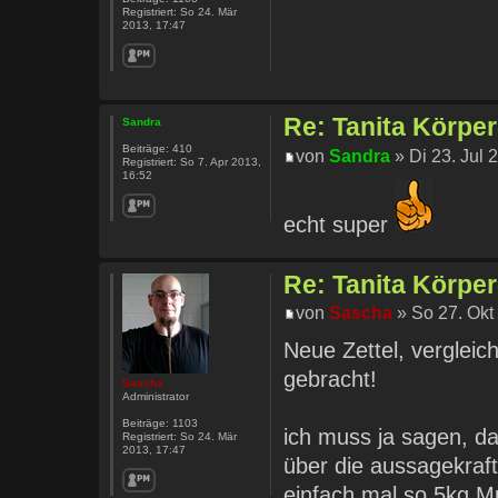
Registriert:
So 24. Mär
2013, 17:47
Re: Tanita Körpe
Sandra
Beiträge:
410
von
Sandra
» Di 23. Jul 
Registriert:
So 7. Apr 2013,
16:52
echt super
Re: Tanita Körpe
von
Sascha
» So 27. Okt
Neue Zettel, verglei
gebracht!
Sascha
Administrator
Beiträge:
1103
ich muss ja sagen, da
Registriert:
So 24. Mär
2013, 17:47
über die aussagekraf
einfach mal so 5kg M