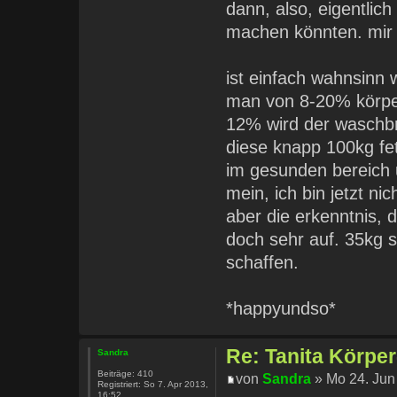
dann, also, eigentlic
machen könnten. mir 
ist einfach wahnsinn w
man von 8-20% körper
12% wird der waschbre
diese knapp 100kg fet
im gesunden bereich 
mein, ich bin jetzt n
aber die erkenntnis, 
doch sehr auf. 35kg s
schaffen.
*happyundso*
Re: Tanita Körpe
Sandra
Beiträge:
410
von
Sandra
» Mo 24. Jun
Registriert:
So 7. Apr 2013,
16:52