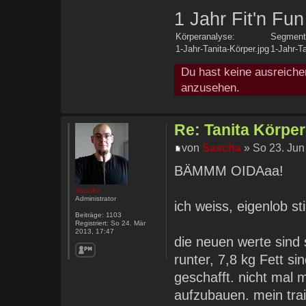
1 Jahr Fit'n Fun
Körperanalyse:
Segment
1-Jahr-Tanita-Körper.jpg
1-Jahr-T
Du hast keine ausreiche
anzusehen.
Re: Tanita Körpe
von
Sascha
» So 23. Jun
BÄMMM OIDAaa!
Sascha
Administrator
ich weiss, eigenlob st
Beiträge:
1103
Registriert:
So 24. Mär
2013, 17:47
die neuen werte sind 
runter, 7,8 kg Fett s
geschafft. nicht mal
aufzubauen. mein trai