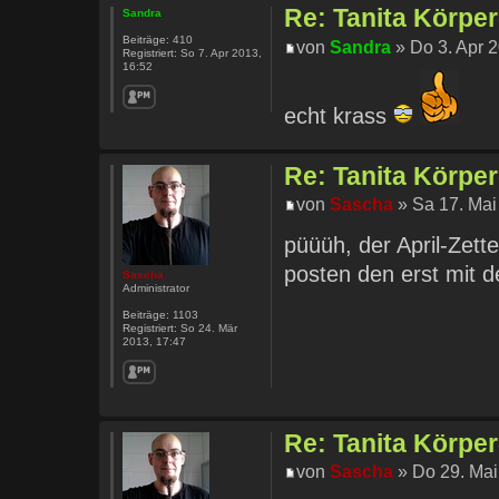
Re: Tanita Körpe
Sandra
Beiträge:
410
von
Sandra
» Do 3. Apr 2
Registriert:
So 7. Apr 2013,
16:52
echt krass
Re: Tanita Körpe
von
Sascha
» Sa 17. Mai
püüüh, der April-Zette
posten den erst mit 
Sascha
Administrator
Beiträge:
1103
Registriert:
So 24. Mär
2013, 17:47
Re: Tanita Körpe
von
Sascha
» Do 29. Mai