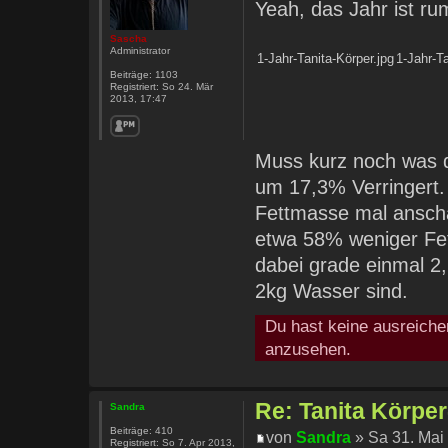
Yeah, das Jahr ist ru
Sascha
Administrator
1-Jahr-Tanita-Körper.jpg
1-Jahr-T
Beiträge:
1103
Registriert:
So 24. Mär
2013, 17:47
Muss kurz noch was d
um 17,3% Verringert. 
Fettmasse mal anscha
etwa 58% weniger Fet
dabei grade einmal 2
2kg Wasser sind.
Du hast keine ausreiche
anzusehen.
Re: Tanita Körpe
Sandra
Beiträge:
410
von
Sandra
» Sa 31. Mai
Registriert:
So 7. Apr 2013,