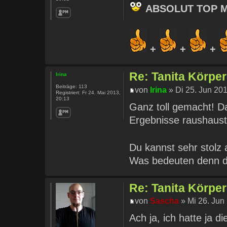
ABSOLUT TOP 
+
+
+
Re: Tanita Körpe
Irina
Beiträge:
113
von
Irina
» Di 25. Jun 201
Registriert:
Fr 24. Mai 2013,
20:13
Ganz toll gemacht! Da
Ergebnisse raushaus
Du kannst sehr stolz 
Was bedeuten denn d
Re: Tanita Körpe
von
Sascha
» Mi 26. Jun
Ach ja, ich hatte ja d