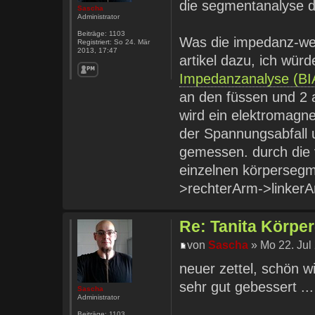
die segmentanalyse 
Sascha
Administrator
Beiträge:
1103
Was die impedanz-wer
Registriert:
So 24. Mär
2013, 17:47
artikel dazu, ich würd
Impedanzanalyse (BI
an den füssen und 2 
wird ein elektromagn
der Spannungsabfall 
gemessen. durch die 
einzelnen körpersegm
>rechterArm->linker
Re: Tanita Körpe
von
Sascha
» Mo 22. Jul
neuer zettel, schön w
sehr gut gebessert ..
Sascha
Administrator
Beiträge:
1103