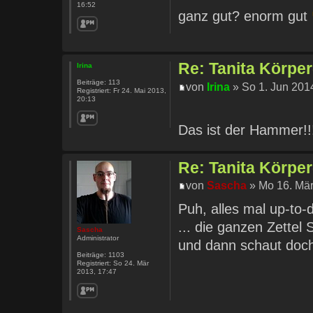
16:52
ganz gut? enorm gut
Re: Tanita Körpe
Irina
Beiträge:
113
von
Irina
» So 1. Jun 201
Registriert:
Fr 24. Mai 2013,
20:13
Das ist der Hammer!
Re: Tanita Körpe
von
Sascha
» Mo 16. Mär
Puh, alles mal up-to-
... die ganzen Zette
Sascha
Administrator
und dann schaut doch 
Beiträge:
1103
Registriert:
So 24. Mär
2013, 17:47