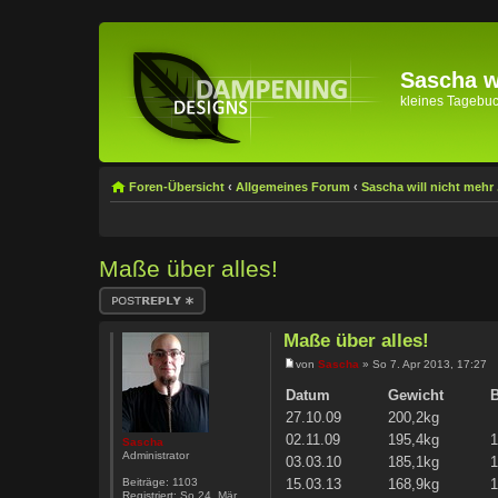
Sascha wi
kleines Tagebuch 
Foren-Übersicht
‹
Allgemeines Forum
‹
Sascha will nicht mehr .
Maße über alles!
Antwort erstellen
Maße über alles!
von
Sascha
» So 7. Apr 2013, 17:27
Datum
Gewicht
B
27.10.09
200,2kg
02.11.09
195,4kg
Sascha
Administrator
03.03.10
185,1kg
Beiträge:
1103
15.03.13
168,9kg
Registriert:
So 24. Mär