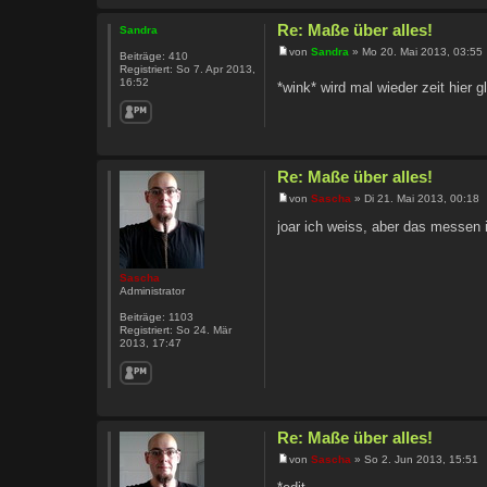
Re: Maße über alles!
Sandra
von
Sandra
» Mo 20. Mai 2013, 03:55
Beiträge:
410
Registriert:
So 7. Apr 2013,
16:52
*wink* wird mal wieder zeit hier 
Re: Maße über alles!
von
Sascha
» Di 21. Mai 2013, 00:18
joar ich weiss, aber das messen i
Sascha
Administrator
Beiträge:
1103
Registriert:
So 24. Mär
2013, 17:47
Re: Maße über alles!
von
Sascha
» So 2. Jun 2013, 15:51