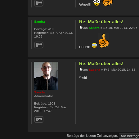
Wow!!!
Re: Maße über alles!
Sandra
von
Sandra
» So 18. Mai 2014, 22:35
Beiträge:
410
Registriert:
So 7. Apr 2013,
16:52
enorm
Re: Maße über alles!
von
Sascha
» Fr 6. Mär 2015, 14:34
*edit
Sascha
Administrator
Beiträge:
1103
Registriert:
So 24. Mär
2013, 17:47
Beiträge der letzten Zeit anzeigen: