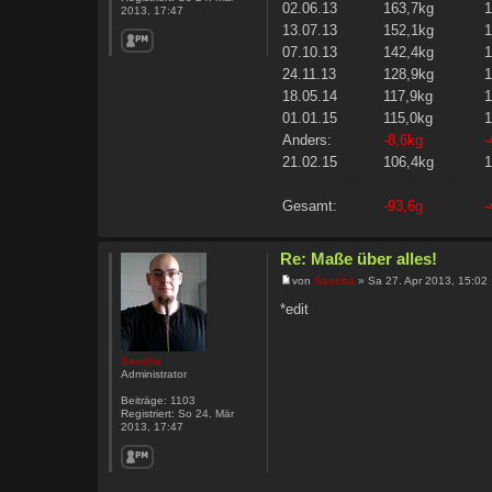
02.06.13
163,7kg
2013, 17:47
13.07.13
152,1kg
07.10.13
142,4kg
24.11.13
128,9kg
18.05.14
117,9kg
01.01.15
115,0kg
Anders:
-8,6kg
-
21.02.15
106,4kg
XXXXXXXXXX
XXXXXXXXXX
Gesamt:
-93,6g
-
Re: Maße über alles!
von
Sascha
» Sa 27. Apr 2013, 15:02
*edit
Sascha
Administrator
Beiträge:
1103
Registriert:
So 24. Mär
2013, 17:47