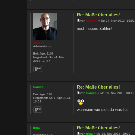
Re: Maße über alles!
von
Sascha
» So 24. Nov 2013, 15:52
noch neuere Zahlen!
Sascha
Administrator
Beiträge:
1103
Registriert:
So 24. Mär
2013, 17:47
Re: Maße über alles!
Sandra
von
Sandra
» Mo 25. Nov 2013, 00:19
Beiträge:
410
Registriert:
So 7. Apr 2013,
16:52
wahnsinn wie sich da was tut
Re: Maße über alles!
Irina
von
Irina
» Mo 25. Nov 2013, 19:09
Beiträge:
113