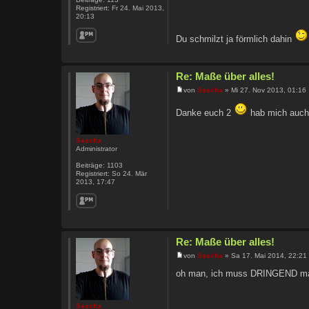
Registriert:
Fr 24. Mai 2013,
20:13
Du schmilzt ja förmlich dahin
Re: Maße über alles!
von
Sascha
» Mi 27. Nov 2013, 01:16
Danke euch 2
hab mich auch 
Sascha
Administrator
Beiträge:
1103
Registriert:
So 24. Mär
2013, 17:47
Re: Maße über alles!
von
Sascha
» Sa 17. Mai 2014, 22:21
oh man, ich muss DRINGEND mal 
Sascha