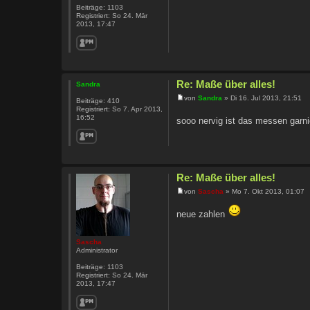
Beiträge:
1103
Registriert:
So 24. Mär
2013, 17:47
Re: Maße über alles!
Sandra
von
Sandra
» Di 16. Jul 2013, 21:51
Beiträge:
410
Registriert:
So 7. Apr 2013,
16:52
sooo nervig ist das messen garn
Re: Maße über alles!
von
Sascha
» Mo 7. Okt 2013, 01:07
neue zahlen
Sascha
Administrator
Beiträge:
1103
Registriert:
So 24. Mär
2013, 17:47