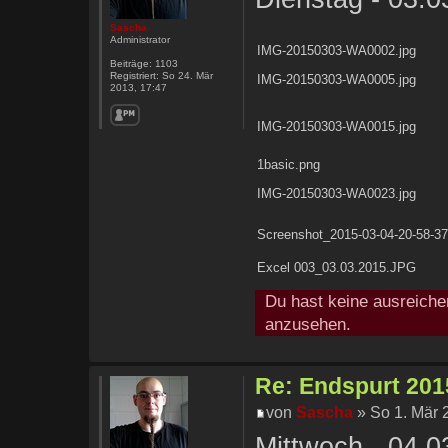
Sascha
Administrator
IMG-20150303-WA0002.jpg
Beiträge:
1103
Registriert:
So 24. Mär
IMG-20150303-WA0005.jpg
2013, 17:47
IMG-20150303-WA0015.jpg
1basic.png
IMG-20150303-WA0023.jpg
Screenshot_2015-03-04-20-58-37
Excel 003_03.03.2015.JPG
Du hast keine ausreiche
anzusehen.
Re: Endspurt 2015
von
Sascha
» So 1. Mär 
Mittwoch - 04.0