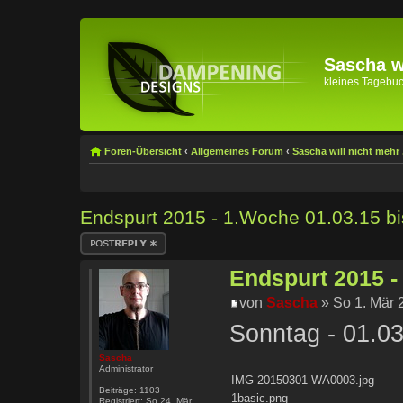
Sascha wi
kleines Tagebuch 
Foren-Übersicht
‹
Allgemeines Forum
‹
Sascha will nicht mehr .
Endspurt 2015 - 1.Woche 01.03.15 bi
Antwort erstellen
Endspurt 2015 -
von
Sascha
» So 1. Mär 
Sonntag - 01.0
Sascha
Administrator
IMG-20150301-WA0003.jpg
Beiträge:
1103
1basic.png
Registriert:
So 24. Mär