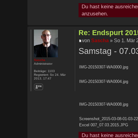
Du hast keine ausreiche
anzusehen.
Re: Endspurt 2015
von
Sascha
» So 1. Mär 
Samstag - 07.0
Sascha
Administrator
IMG-20150307-WA0000.jpg
Beiträge:
1103
Registriert:
So 24. Mär
2013, 17:47
IMG-20150307-WA0004.jpg
IMG-20150307-WA0008.jpg
Screenshot_2015-03-08-01-03-22
Excel 007_07.03.2015.JPG
Du hast keine ausreiche