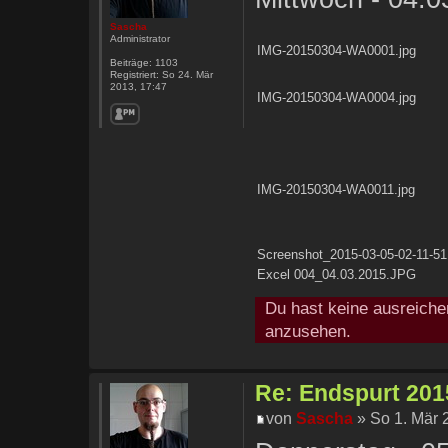
Sascha
Administrator
IMG-20150304-WA0001.jpg
Beiträge:
1103
Registriert:
So 24. Mär
2013, 17:47
IMG-20150304-WA0004.jpg
IMG-20150304-WA0011.jpg
Screenshot_2015-03-05-02-11-51
Excel 004_04.03.2015.JPG
Du hast keine ausreiche
anzusehen.
Re: Endspurt 2015
von
Sascha
» So 1. Mär 