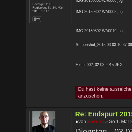
IMG-20150302-WA0006.jpg
Beiträge:
1103
Registriert:
So 24. Mär
IMG-20150302-WA0008.jpg
2013, 17:47
IMG-20150302-WA0019.jpg
Screenshot_2015-03-03-10-37-08
Excel 002_02.03.2015.JPG
Du hast keine ausreiche
anzusehen.
Re: Endspurt 2015
von
Sascha
» So 1. Mär 
Dienstag - 03.0