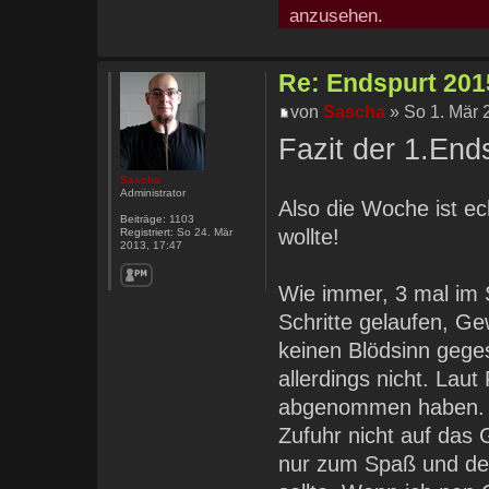
anzusehen.
Re: Endspurt 2015
von
Sascha
» So 1. Mär 
Fazit der 1.En
Sascha
Administrator
Also die Woche ist ec
Beiträge:
1103
wollte!
Registriert:
So 24. Mär
2013, 17:47
Wie immer, 3 mal im 
Schritte gelaufen, Ge
keinen Blödsinn gege
allerdings nicht. La
abgenommen haben. K
Zufuhr nicht auf da
nur zum Spaß und de