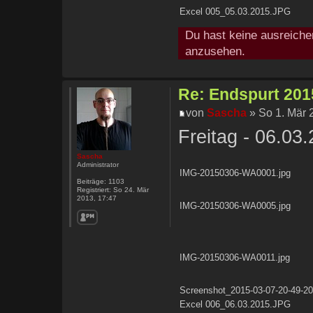
Excel 005_05.03.2015.JPG
Du hast keine ausreiche
anzusehen.
Re: Endspurt 2015
von
Sascha
» So 1. Mär 
Freitag - 06.03
Sascha
Administrator
IMG-20150306-WA0001.jpg
Beiträge:
1103
Registriert:
So 24. Mär
2013, 17:47
IMG-20150306-WA0005.jpg
IMG-20150306-WA0011.jpg
Screenshot_2015-03-07-20-49-20
Excel 006_06.03.2015.JPG