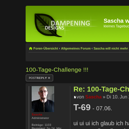
Sascha wi
kleines Tagebuch 
Foren-Übersicht
‹
Allgemeines Forum
‹
Sascha will nicht mehr .
100-Tage-Challenge !!!
Antwort erstellen
Re: 100-Tage-Cha
von
Sascha
» Di 10. Jun
T-69
- 07.06.
Sascha
Administrator
ui ui ui ich glaub ich
Beiträge:
1103
Registriert:
So 24. Mär