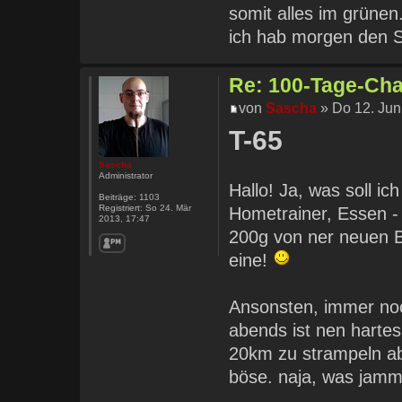
somit alles im grünen
ich hab morgen den 
Re: 100-Tage-Chal
von
Sascha
» Do 12. Jun
T-65
Sascha
Administrator
Hallo! Ja, was soll ic
Beiträge:
1103
Registriert:
So 24. Mär
Hometrainer, Essen - 
2013, 17:47
200g von ner neuen Bi
eine!
Ansonsten, immer no
abends ist nen hartes 
20km zu strampeln abe
böse. naja, was jammer