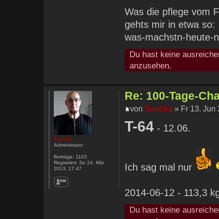
Was die pflege vom F
gehts mir in etwa so:
was-machstn-heute-n
Du hast keine ausreiche
anzusehen.
Re: 100-Tage-Chal
von
Sascha
» Fr 13. Jun
T-64
- 12.06.
Sascha
Administrator
Beiträge:
1103
Registriert:
So 24. Mär
Ich sag mal nur
2013, 17:47
2014-06-12 - 113,3 kg
Du hast keine ausreiche