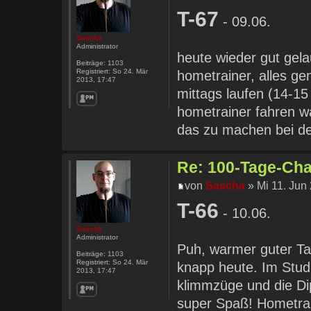
T-67
- 09.06.
Sascha
Administrator
heute wieder gut gela
Beiträge:
1103
Registriert:
So 24. Mär
hometrainer, alles ge
2013, 17:47
mittags laufen (14-1
hometrainer fahren w
das zu machen bei de
Re: 100-Tage-Chal
von
Sascha
» Mi 11. Jun
T-66
- 10.06.
Sascha
Administrator
Puh, warmer guter Ta
Beiträge:
1103
Registriert:
So 24. Mär
knapp heute. Im Stud
2013, 17:47
klimmzüge und die D
super Spaß! Hometrai