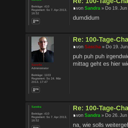
Re: 100-Tage-Chal
Beiträge:
410
von
Sandra
» Do 19. Jun
Registriert:
So 7. Apr 2013,
16:52
dumdidum
Re: 100-Tage-Chal
von
Sascha
» Do 19. Jun
puh puh puh irgendwie
mittag geht es hier w
Sascha
Administrator
Beiträge:
1103
Registriert:
So 24. Mär
2013, 17:47
Re: 100-Tage-Chal
Sandra
Beiträge:
410
von
Sandra
» Do 26. Jun
Registriert:
So 7. Apr 2013,
16:52
na, wie solls weiter