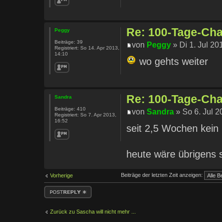
Re: 100-Tage-Chal
Peggy
Beiträge:
39
von
Peggy
» Di 1. Jul 20
Registriert:
So 14. Apr 2013,
14:10
wo gehts weiter
Re: 100-Tage-Chal
Sandra
Beiträge:
410
von
Sandra
» So 6. Jul 2
Registriert:
So 7. Apr 2013,
16:52
seit 2,5 Wochen kein 
heute wäre übrigens 
Beiträge der letzten Zeit anzeigen:
Vorherige
Antwort erstellen
Zurück zu Sascha will nicht mehr ...