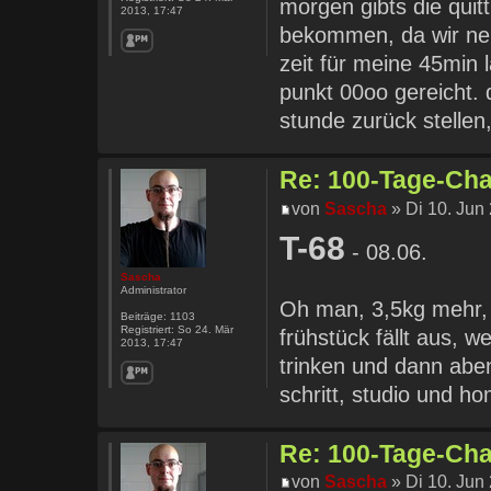
morgen gibts die qui
2013, 17:47
bekommen, da wir ne 
zeit für meine 45min 
punkt 00oo gereicht. d
stunde zurück stellen
Re: 100-Tage-Chal
von
Sascha
» Di 10. Jun
T-68
- 08.06.
Sascha
Administrator
Oh man, 3,5kg mehr, da
Beiträge:
1103
Registriert:
So 24. Mär
frühstück fällt aus, 
2013, 17:47
trinken und dann abe
schritt, studio und h
Re: 100-Tage-Chal
von
Sascha
» Di 10. Jun