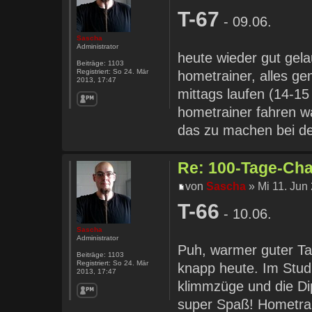
T-67
- 09.06.
Sascha
Administrator
heute wieder gut gela
Beiträge:
1103
Registriert:
So 24. Mär
hometrainer, alles ge
2013, 17:47
mittags laufen (14-1
hometrainer fahren w
das zu machen bei de
Re: 100-Tage-Chal
von
Sascha
» Mi 11. Jun
T-66
- 10.06.
Sascha
Administrator
Puh, warmer guter Ta
Beiträge:
1103
Registriert:
So 24. Mär
knapp heute. Im Stud
2013, 17:47
klimmzüge und die D
super Spaß! Hometrai