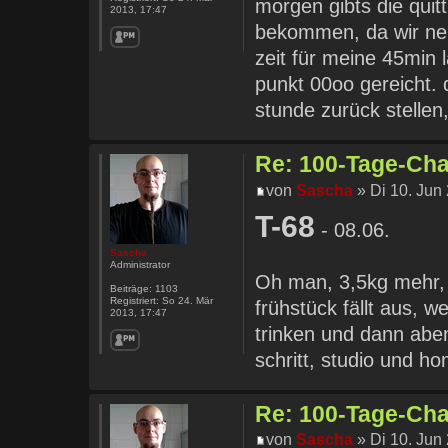
morgen gibts die qui
2013, 17:47
bekommen, da wir ne 
zeit für meine 45min 
punkt 00oo gereicht. d
stunde zurück stellen
Re: 100-Tage-Chal
von
Sascha
» Di 10. Jun
T-68
- 08.06.
Sascha
Administrator
Oh man, 3,5kg mehr, da
Beiträge:
1103
Registriert:
So 24. Mär
frühstück fällt aus, 
2013, 17:47
trinken und dann abe
schritt, studio und h
Re: 100-Tage-Chal
von
Sascha
» Di 10. Jun