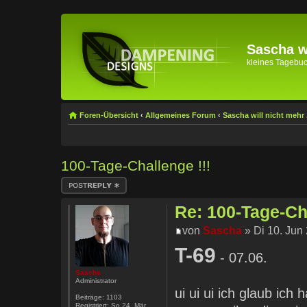
Sascha wi
kleines Tagebuch 
Foren-Übersicht
‹
Allgemeines Forum
‹
Sascha will nicht mehr .
100-Tage-Challenge !!!
Antwort erstellen
Re: 100-Tage-Cha
von
Sascha
» Di 10. Jun
T-69
- 07.06.
Sascha
Administrator
ui ui ui ich glaub ich
Beiträge:
1103
Registriert:
So 24. Mär