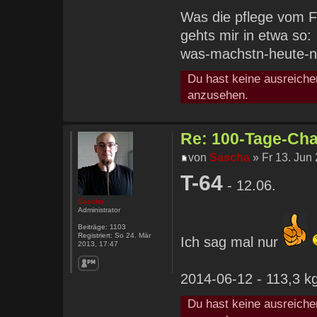
Was die pflege vom F
gehts mir in etwa so:
was-machstn-heute-n
Du hast keine ausreiche
anzusehen.
Re: 100-Tage-Chal
von
Sascha
» Fr 13. Jun
T-64
- 12.06.
Sascha
Administrator
Beiträge:
1103
Registriert:
So 24. Mär
Ich sag mal nur
2013, 17:47
2014-06-12 - 113,3 kg
Du hast keine ausreiche