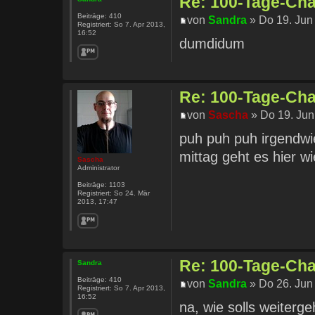
Re: 100-Tage-Chal
Beiträge:
410
von
Sandra
» Do 19. Jun
Registriert:
So 7. Apr 2013,
16:52
dumdidum
Re: 100-Tage-Chal
von
Sascha
» Do 19. Jun
puh puh puh irgendwie
mittag geht es hier w
Sascha
Administrator
Beiträge:
1103
Registriert:
So 24. Mär
2013, 17:47
Re: 100-Tage-Chal
Sandra
Beiträge:
410
von
Sandra
» Do 26. Jun
Registriert:
So 7. Apr 2013,
16:52
na, wie solls weiter