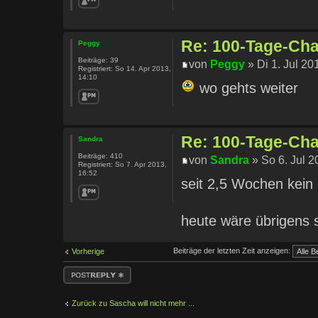
Re: 100-Tage-Chal
Peggy
Beiträge:
39
von
Peggy
» Di 1. Jul 20
Registriert:
So 14. Apr 2013,
14:10
wo gehts weiter
Re: 100-Tage-Chal
Sandra
Beiträge:
410
von
Sandra
» So 6. Jul 2
Registriert:
So 7. Apr 2013,
16:52
seit 2,5 Wochen kein 
heute wäre übrigens 
Beiträge der letzten Zeit anzeigen:
Vorherige
Antwort erstellen
Zurück zu Sascha will nicht mehr ...