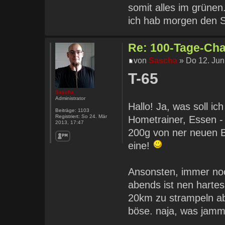
somit alles im grünen
ich hab morgen den 
Re: 100-Tage-Chal
von
Sascha
» Do 12. Jun
T-65
Sascha
Administrator
Hallo! Ja, was soll ic
Beiträge:
1103
Registriert:
So 24. Mär
Hometrainer, Essen - 
2013, 17:47
200g von ner neuen Bi
eine!
Ansonsten, immer no
abends ist nen hartes 
20km zu strampeln abe
böse. naja, was jammer