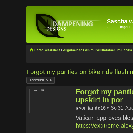
Sascha wi
kleines Tagebuch 
Foren-Übersicht
‹
Allgemeines Forum
‹
Willkommen im Forum
Forgot my panties on bike ride flashin
Antwort erstellen
Forgot my panti
jande16
upskirt in por
von
jande16
» So 31. Aug
Vatican approves bles
https://exdtreme.ale