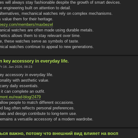
s will always stay fashionable despite the growth of smart devices.
 engineering built on attention to detail.
 alternatives, mechanical watches rely on complex mechanisms.
value them for their heritage.
sheezy.com/members/maxbezel
anical watches are often made using durable metals.
hetics allows them to stay relevant over time.
me, these watches serve as symbols of taste.
nical watches continue to appeal to new generations.
 key accessory in everyday life.
Fr 16. Jan 2026, 08:23
ey accessory in everyday life.
onality with aesthetic value.
arry daily essentials.
it can complete an outfit.
orrent.eu/read-blog/2479
allow people to match different occasions.
ed bag often reflects personal preferences.
ials and design contribute to long-term use.
 remains a versatile accessory of a modern wardrobe.
ься важно, потому что внешний вид влияет на восп