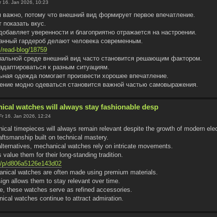
r 16. Jan 2026, 10:23
 важно, потому что внешний вид формирует первое впечатление.
 показать вкус.
добавляет уверенности и благоприятно отражается на настроении.
анный гардероб делают человека современным.
m/read-blog/18759
иальной среде внешний вид часто становится решающим фактором.
адаптироваться к разным ситуациям.
льная одежда помогает произвести хорошее впечатление.
мение модно одеваться становится важной частью самовыражения.
ical watches will always stay fashionable desp
Fr 16. Jan 2026, 12:24
ical timepieces will always remain relevant despite the growth of modern elec
aftsmanship built on technical mastery.
 alternatives, mechanical watches rely on intricate movements.
value them for their long-standing tradition.
m/p/d806a5126e143d02
anical watches are often made using premium materials.
ign allows them to stay relevant over time.
me, these watches serve as refined accessories.
ical watches continue to attract admiration.