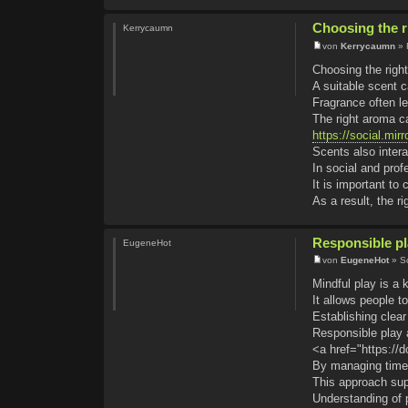
Choosing the r
Kerrycaumn
von
Kerrycaumn
» 
Choosing the right
A suitable scent 
Fragrance often l
The right aroma c
https://social.mir
Scents also inter
In social and pro
It is important to
As a result, the r
Responsible pla
EugeneHot
von
EugeneHot
» So
Mindful play is a
It allows people t
Establishing clea
Responsible play 
<a href="https:/
By managing time 
This approach sup
Understanding of p