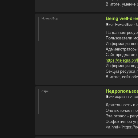
В итоге, умение 
Being well-dre
HowardBup
von
HowardBup
» M
На данном ресур
Пользователи мо
Информация появ
Администраторы 
Сайт предлагает
https://telegra.ph
Информация пода
Секции ресурса 
В итоге, сайт о
Недропользов
оэрн
von
оэрн
» Fr 2. Ja
Деятельность в 
Оно включает по
Эта отрасль рег
Эффективное упр
<a href="https://