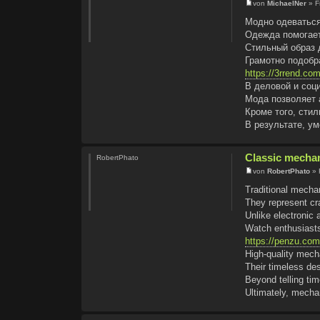
von
MichaelNer
» F
Модно одеваться
Одежда помогает
Стильный образ 
Грамотно подобр
https://3rrend.co
В деловой и соц
Мода позволяет 
Кроме того, сти
В результате, у
Classic mechan
RobertPhato
von
RobertPhato
» 
Traditional mechan
They represent cr
Unlike electronic
Watch enthusiasts 
https://penzu.co
High-quality mech
Their timeless des
Beyond telling ti
Ultimately, mechan