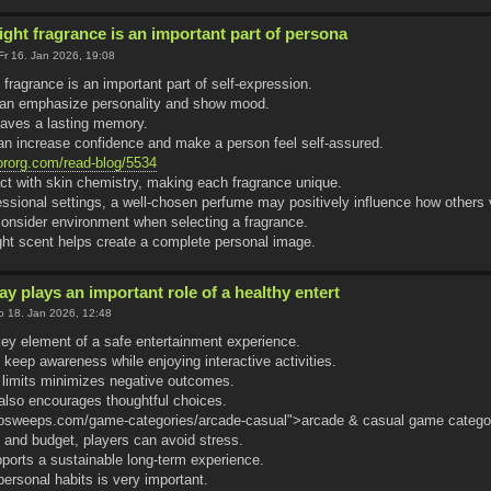
ight fragrance is an important part of persona
Fr 16. Jan 2026, 19:08
 fragrance is an important part of self-expression.
can emphasize personality and show mood.
eaves a lasting memory.
an increase confidence and make a person feel self-assured.
rororg.com/read-blog/5534
act with skin chemistry, making each fragrance unique.
fessional settings, a well-chosen perfume may positively influence how others
 consider environment when selecting a fragrance.
ight scent helps create a complete personal image.
y plays an important role of a healthy entert
 18. Jan 2026, 12:48
 key element of a safe entertainment experience.
o keep awareness while enjoying interactive activities.
r limits minimizes negative outcomes.
also encourages thoughtful choices.
/dosweeps.com/game-categories/arcade-casual">arcade & casual game categ
and budget, players can avoid stress.
ports a sustainable long-term experience.
ersonal habits is very important.