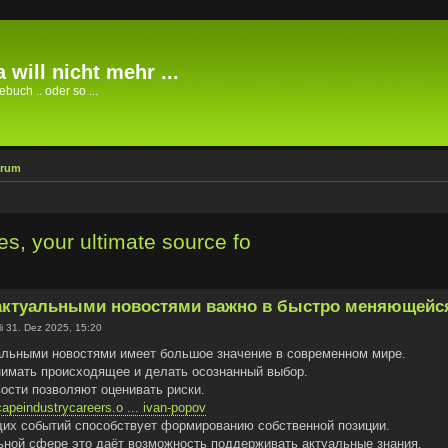
 will nicht mehr ...
buch .. oder so ...
orum
s, your ultimate source fo
 актуальными новостями важно в быстро меняющейс
i 31. Dez 2025, 15:20
альными новостями имеет большое значение в современном мире.
нимать происходящее и делать осознанный выбор.
ости позволяют оценивать риски.
capeindustrycareers.o ... ivan-popov
их событий способствует формированию собственной позиции.
ной сфере это даёт возможность поддерживать актуальные знания.