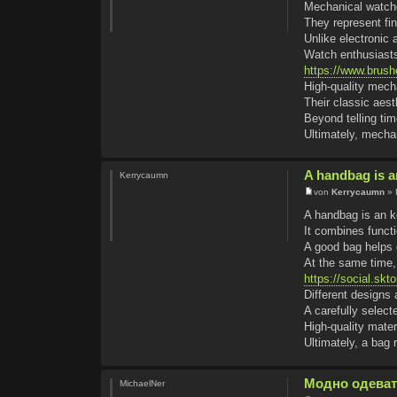
Mechanical watche
They represent fine
Unlike electronic
Watch enthusiasts 
https://www.bru
High-quality mech
Their classic aest
Beyond telling ti
Ultimately, mecha
A handbag is an
Kerrycaumn
von
Kerrycaumn
» 
A handbag is an k
It combines functi
A good bag helps c
At the same time, 
https://social.skt
Different designs 
A carefully select
High-quality mater
Ultimately, a bag
Модно одеват
MichaelNer