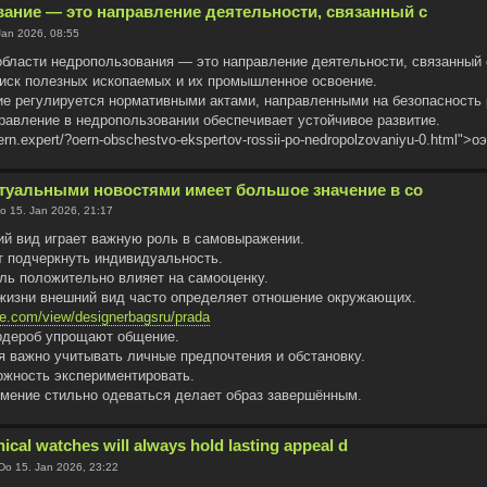
ание — это направление деятельности, связанный с
Jan 2026, 08:55
области недропользования — это направление деятельности, связанный 
иск полезных ископаемых и их промышленное освоение.
е регулируется нормативными актами, направленными на безопасность 
авление в недропользовании обеспечивает устойчивое развитие.
oern.expert/?oern-obschestvo-ekspertov-rossii-po-nedropolzovaniyu-0.html">о
ктуальными новостями имеет большое значение в со
o 15. Jan 2026, 21:17
й вид играет важную роль в самовыражении.
 подчеркнуть индивидуальность.
ль положительно влияет на самооценку.
жизни внешний вид часто определяет отношение окружающих.
gle.com/view/designerbagsru/prada
рдероб упрощают общение.
я важно учитывать личные предпочтения и обстановку.
жность экспериментировать.
умение стильно одеваться делает образ завершённым.
ical watches will always hold lasting appeal d
Do 15. Jan 2026, 23:22