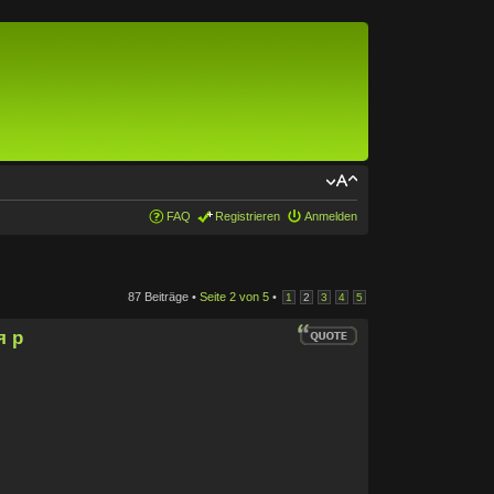
FAQ
Registrieren
Anmelden
87 Beiträge •
Seite
2
von
5
•
1
2
3
4
5
я р