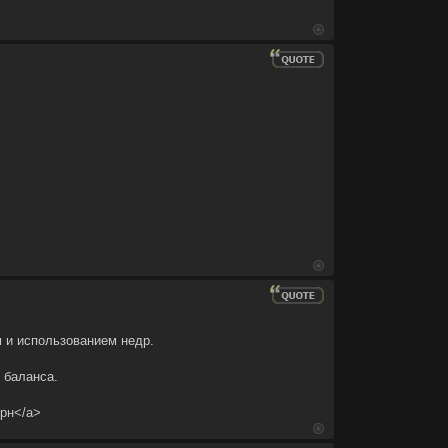
м и использованием недр.
 баланса.
эрн</a>