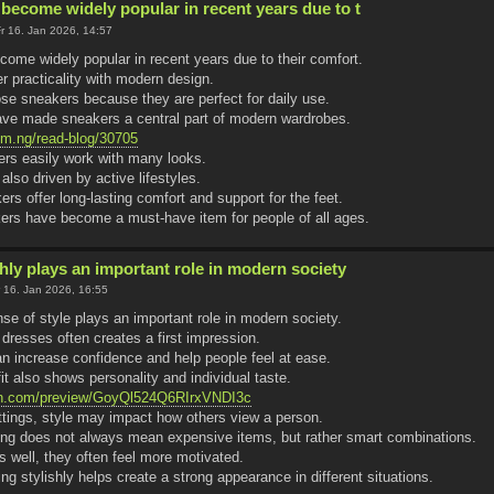
become widely popular in recent years due to t
r 16. Jan 2026, 14:57
ome widely popular in recent years due to their comfort.
r practicality with modern design.
e sneakers because they are perfect for daily use.
ve made sneakers a central part of modern wardrobes.
om.ng/read-blog/30705
kers easily work with many looks.
 also driven by active lifestyles.
ers offer long-lasting comfort and support for the feet.
kers have become a must-have item for people of all ages.
hly plays an important role in modern society
 16. Jan 2026, 16:55
se of style plays an important role in modern society.
dresses often creates a first impression.
an increase confidence and help people feel at ease.
it also shows personality and individual taste.
on.com/preview/GoyQl524Q6RIrxVNDI3c
ettings, style may impact how others view a person.
ing does not always mean expensive items, but rather smart combinations.
 well, they often feel more motivated.
ing stylishly helps create a strong appearance in different situations.