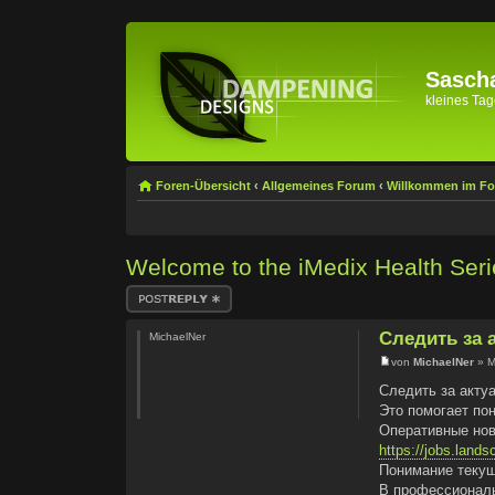
Sascha
kleines Tage
Foren-Übersicht
‹
Allgemeines Forum
‹
Willkommen im F
Welcome to the iMedix Health Serie
Antwort erstellen
Следить за
MichaelNer
von
MichaelNer
» M
Следить за акту
Это помогает по
Оперативные нов
https://jobs.lands
Понимание текущ
В профессиональ