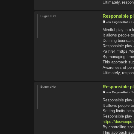
Ultimately, respo
Responsible pla
EugeneHot
von
EugeneHot
» So
Mindful play is a
It allows people to
Defining boundari
Responsible play 
<a href="https://
By managing time 
This approach sup
Awareness of pers
Ultimately, respo
Responsible pl
EugeneHot
von
EugeneHot
» So
Responsible play 
It allows people to
Setting limits hel
Responsible play 
https://dosweeps.
By controlling spe
This approach sup