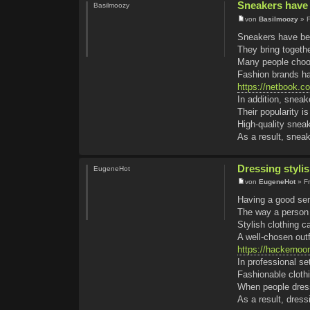
Sneakers have 
Basilmoozy
von
Basilmoozy
» F
Sneakers have bec
They bring togethe
Many people choos
Fashion brands ha
https://netbook.c
In addition, snea
Their popularity is
High-quality sneak
As a result, snea
Dressing stylis
EugeneHot
von
EugeneHot
» Fr
Having a good sen
The way a person 
Stylish clothing c
A well-chosen outf
https://hackerno
In professional s
Fashionable cloth
When people dress
As a result, dress