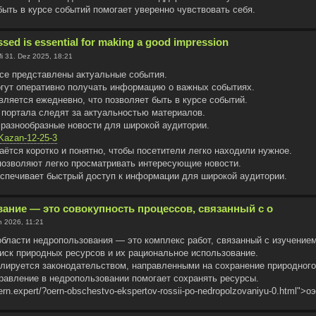
быть в курсе событий помогает уверенно чувствовать себя.
ssed is essential for making a good impression
i 31. Dez 2025, 18:21
се представлены актуальные события.
гут оперативно получать информацию о важных событиях.
ляется ежедневно, что позволяет быть в курсе событий.
портала следят за актуальностью материалов.
 разнообразные новости для широкой аудитории.
/Kazan-12-25-3
ётся коротко и понятно, чтобы посетители легко находили нужное.
позволяют легко просматривать интересующие новости.
беспечивает быстрый доступ к информации для широкой аудитории.
ание — это совокупность процессов, связанный с о
n 2026, 11:21
области недропользования — это комплекс работ, связанный с изучение
иск природных ресурсов и их рациональное использование.
улируется законодательством, направленными на сохранение природного
авление в недропользовании помогает сохранять ресурсы.
oern.expert/?oern-obschestvo-ekspertov-rossii-po-nedropolzovaniyu-0.html">о