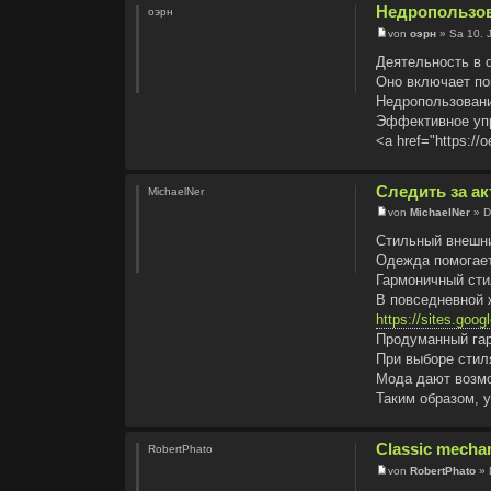
Недропользов
оэрн
von
оэрн
» Sa 10. 
Деятельность в 
Оно включает по
Недропользовани
Эффективное упр
<a href="https://
Следить за а
MichaelNer
von
MichaelNer
» D
Стильный внешни
Одежда помогает
Гармоничный сти
В повседневной 
https://sites.goo
Продуманный га
При выборе стил
Мода дают возмо
Таким образом, 
Classic mechan
RobertPhato
von
RobertPhato
» 