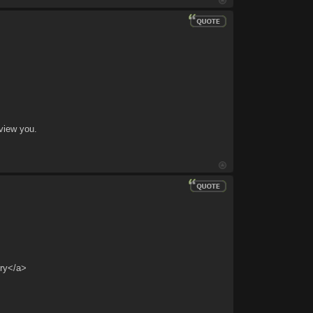
 view you.
ory</a>