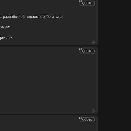
с разработкой подземных богатств.
работ.
эрн</a>