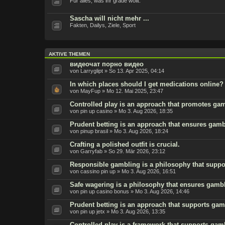
Für alles, was ihr grade wollt.
Sascha will nicht mehr ...
Fakten, Dailys, Ziele, Sport
AKTIVE THEMEN
видеочат порно видео
von Larryglipt » So 13. Apr 2025, 04:14
In which places should I get medications online?
von MayFup » Mo 12. Mai 2025, 23:47
Controlled play is an approach that promotes gam
von pin up casino » Mo 3. Aug 2026, 18:35
Prudent betting is an approach that ensures gamb
von pinup brasil » Mo 3. Aug 2026, 18:24
Crafting a polished outfit is crucial.
von Garryfab » So 29. Mär 2026, 23:12
Responsible gambling is a philosophy that supp
von cassino pin up » Mo 3. Aug 2026, 16:51
Safe wagering is a philosophy that ensures gamb
von pin up casino bonus » Mo 3. Aug 2026, 14:46
Prudent betting is an approach that supports ga
von pin up jetx » Mo 3. Aug 2026, 13:35
Controlled play is a framework that supports gam