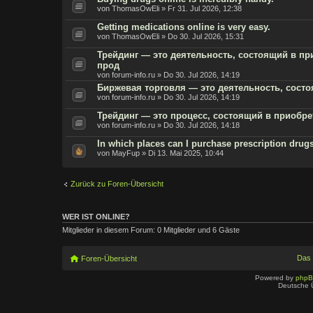
von ThomasOwEli » Fr 31. Jul 2026, 12:38
Getting medications online is very easy.
von ThomasOwEli » Do 30. Jul 2026, 15:31
Трейдинг — это деятельность, состоящий в пр
прод
von forum-info.ru » Do 30. Jul 2026, 14:19
Биржевая торговля — это деятельность, состо
von forum-info.ru » Do 30. Jul 2026, 14:19
Трейдинг — это процесс, состоящий в приобре
von forum-info.ru » Do 30. Jul 2026, 14:18
In which places can I purchase prescription drug
von MayFup » Di 13. Mai 2025, 10:44
Zurück zu Foren-Übersicht
WER IST ONLINE?
Mitglieder in diesem Forum: 0 Mitglieder und 6 Gäste
Das
Foren-Übersicht
Powered by
php
Deutsche 