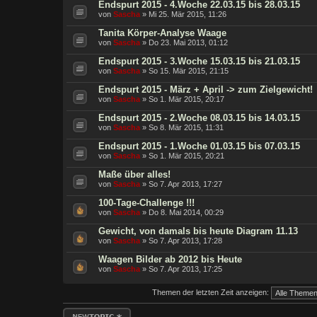
Endspurt 2015 - 4.Woche 22.03.15 bis 28.03.15
von
Sascha
» Mi 25. Mär 2015, 11:26
Tanita Körper-Analyse Waage
von
Sascha
» Do 23. Mai 2013, 01:12
Endspurt 2015 - 3.Woche 15.03.15 bis 21.03.15
von
Sascha
» So 15. Mär 2015, 21:15
Endspurt 2015 - März + April -> zum Zielgewicht!
von
Sascha
» So 1. Mär 2015, 20:17
Endspurt 2015 - 2.Woche 08.03.15 bis 14.03.15
von
Sascha
» So 8. Mär 2015, 11:31
Endspurt 2015 - 1.Woche 01.03.15 bis 07.03.15
von
Sascha
» So 1. Mär 2015, 20:21
Maße über alles!
von
Sascha
» So 7. Apr 2013, 17:27
100-Tage-Challenge !!!
von
Sascha
» Do 8. Mai 2014, 00:29
Gewicht, von damals bis heute Diagram 11.13
von
Sascha
» So 7. Apr 2013, 17:28
Waagen Bilder ab 2012 bis Heute
von
Sascha
» So 7. Apr 2013, 17:25
Themen der letzten Zeit anzeigen:
Neues Thema