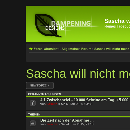
Sascha wi
kleines Tagebuch 
Foren-Übersicht
‹
Allgemeines Forum
‹
Sascha will nicht mehr .
Sascha will nicht me
Neues Thema
erstellen
BEKANNTMACHUNGEN
4.1 Zwischenziel - 10.000 Schritte am Tag! +5.000
von
Sascha
» Mo 6. Jan 2014, 03:30
THEMEN
Die Zeit nach der Abnahme ...
von
Sascha
» Sa 24. Jan 2015, 21:18