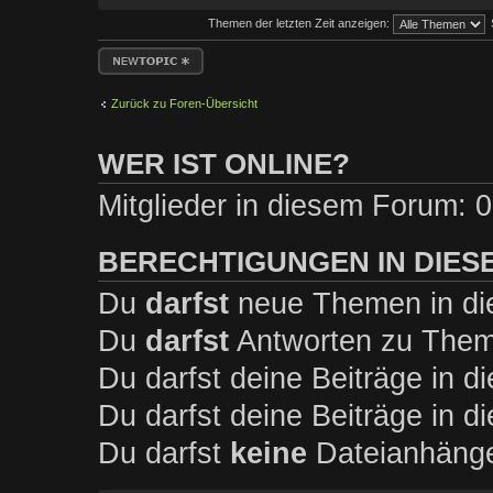
Themen der letzten Zeit anzeigen:
Neues Thema
erstellen
Zurück zu Foren-Übersicht
WER IST ONLINE?
Mitglieder in diesem Forum: 0
BERECHTIGUNGEN IN DIES
Du
darfst
neue Themen in die
Du
darfst
Antworten zu Theme
Du darfst deine Beiträge in 
Du darfst deine Beiträge in 
Du darfst
keine
Dateianhänge 