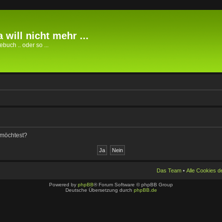
 will nicht mehr ...
buch .. oder so ...
n möchtest?
Das Team
•
Alle Cookies 
Powered by
phpBB
® Forum Software © phpBB Group
Deutsche Übersetzung durch
phpBB.de