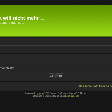
 will nicht mehr ...
buch .. oder so ...
n möchtest?
Das Team
•
Alle Cookies 
Powered by
phpBB
® Forum Software © phpBB Group
Deutsche Übersetzung durch
phpBB.de