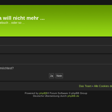
 will nicht mehr ...
buch .. oder so ...
n möchtest?
Das Team
•
Alle Cookies 
Powered by
phpBB
® Forum Software © phpBB Group
Deutsche Übersetzung durch
phpBB.de