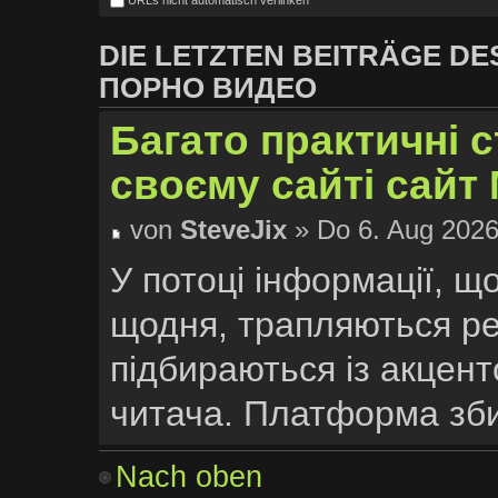
DIE LETZTEN BEITRÄGE D
ПОРНО ВИДЕО
Багато практичні ст
своєму сайті сайт 
von
SteveJix
» Do 6. Aug 2026
У потоці інформації, щ
щодня, трапляються рес
підбираються із акцент
читача. Платформа збир
характеру, від інструкц
Nach oben