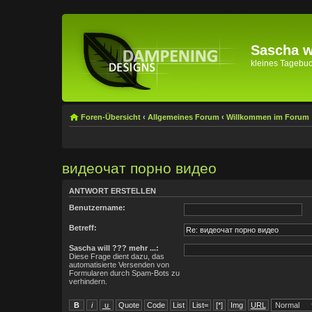
Sascha wi
kleines Tagebuch 
Foren-Übersicht
‹
Allgemeines Forum
‹
Willkommen im Forum
видеочат порно видео
ANTWORT ERSTELLEN
Benutzername:
Betreff:
Sascha will ??? mehr ...:
Diese Frage dient dazu, das
automatisierte Versenden von
Formularen durch Spam-Bots zu
verhindern.