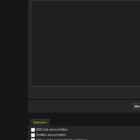
Optionen
BBCode ausschalten
Smilies ausschalten
URLs nicht automatisch verlinken