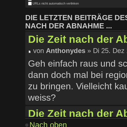
URLs nicht automatisch verlinken
DIE LETZTEN BEITRÄGE DES
NACH DER ABNAHME ...
Die Zeit nach der 
von
Anthonydes
» Di 25. Dez 
Geh einfach raus und sch
dann doch mal bei regi
zu bringen. Vielleicht ka
weiss?
Die Zeit nach der A
Nach oben
von
Sascha
» Sa 24. Jan 2015