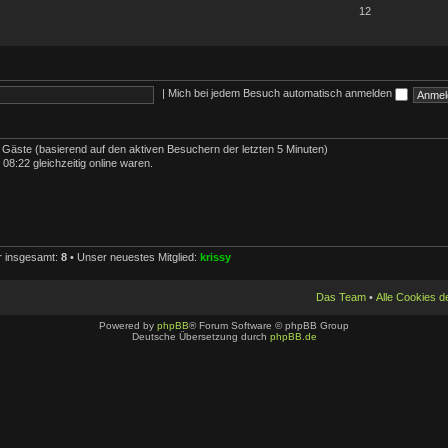
12
|
Mich bei jedem Besuch automatisch anmelden
5 Gäste (basierend auf den aktiven Besuchern der letzten 5 Minuten)
8:22 gleichzeitig online waren.
er insgesamt:
8
• Unser neuestes Mitglied:
krissy
Das Team
•
Alle Cookies 
Powered by
phpBB
® Forum Software © phpBB Group
Deutsche Übersetzung durch
phpBB.de