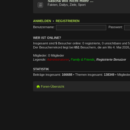
Sascha will nicht mehr ...
Fakten, Dailys, Ziele, Sport
ANMELDEN
•
REGISTRIEREN
Benutzername:
Passwort:
WER IST ONLINE?
Insgesamt sind
5
Besucher online: 0 registrierte, 0 unsichtbare und 
Der Besucherrekord liegt bei
651
Besuchern, die am Mo 4. Mai 2026, 0
Mitglieder: 0 Mitglieder
Legende:
Administratoren
,
Family & Friends
,
Registrierte Benutzer
STATISTIK
Beiträge insgesamt:
166688
• Themen insgesamt:
138349
• Mitglied
Foren-Übersicht