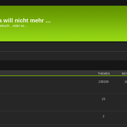
 will nicht mehr ...
buch .. oder so ...
THEMEN
BE
138158
1
23
2