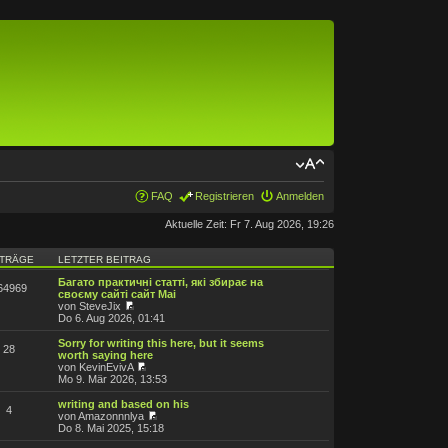
FAQ
Registrieren
Anmelden
Aktuelle Zeit: Fr 7. Aug 2026, 19:26
ITRÄGE
LETZTER BEITRAG
Багато практичні статті, які збирає на
64969
своєму сайті сайт Mai
von SteveJix
Do 6. Aug 2026, 01:41
Sorry for writing this here, but it seems
28
worth saying here
von KevinEvivA
Mo 9. Mär 2026, 13:53
writing and based on his
4
von Amazonnnlya
Do 8. Mai 2025, 15:18