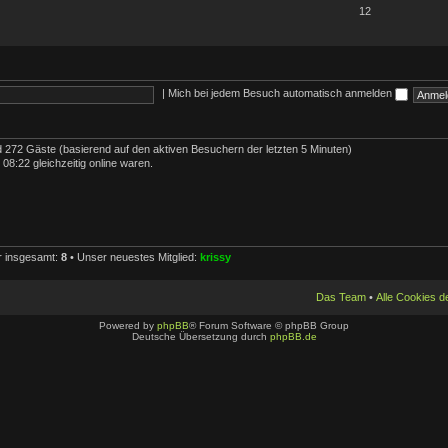
12
|
Mich bei jedem Besuch automatisch anmelden
nd 272 Gäste (basierend auf den aktiven Besuchern der letzten 5 Minuten)
8:22 gleichzeitig online waren.
er insgesamt:
8
• Unser neuestes Mitglied:
krissy
Das Team
•
Alle Cookies 
Powered by
phpBB
® Forum Software © phpBB Group
Deutsche Übersetzung durch
phpBB.de