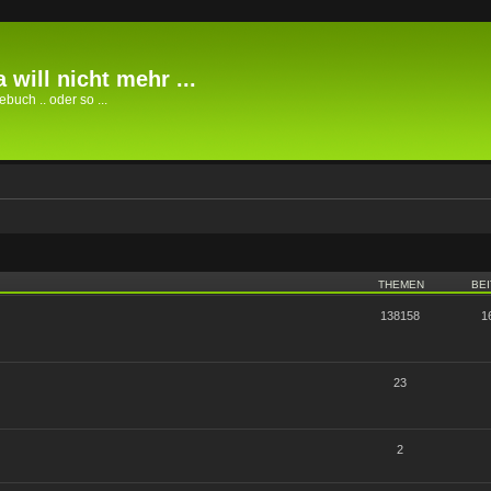
 will nicht mehr ...
buch .. oder so ...
THEMEN
BE
138158
1
23
2