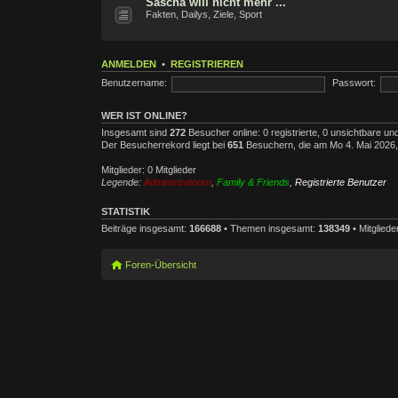
Sascha will nicht mehr ...
Fakten, Dailys, Ziele, Sport
ANMELDEN
•
REGISTRIEREN
Benutzername:
Passwort:
WER IST ONLINE?
Insgesamt sind
272
Besucher online: 0 registrierte, 0 unsichtbare u
Der Besucherrekord liegt bei
651
Besuchern, die am Mo 4. Mai 2026, 0
Mitglieder: 0 Mitglieder
Legende:
Administratoren
,
Family & Friends
,
Registrierte Benutzer
STATISTIK
Beiträge insgesamt:
166688
• Themen insgesamt:
138349
• Mitglied
Foren-Übersicht