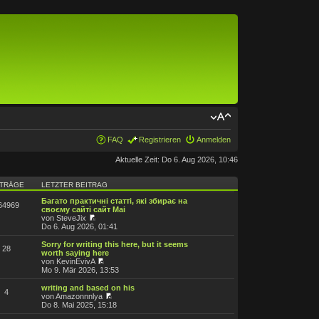
FAQ
Registrieren
Anmelden
Aktuelle Zeit: Do 6. Aug 2026, 10:46
ITRÄGE
LETZTER BEITRAG
Багато практичні статті, які збирає на
64969
своєму сайті сайт Mai
von SteveJix
Do 6. Aug 2026, 01:41
Sorry for writing this here, but it seems
28
worth saying here
von KevinEvivA
Mo 9. Mär 2026, 13:53
writing and based on his
4
von Amazonnnlya
Do 8. Mai 2025, 15:18