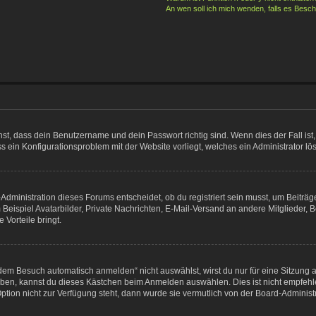
An wen soll ich mich wenden, falls es Besc
hst, dass dein Benutzername und dein Passwort richtig sind. Wenn dies der Fall is
ass ein Konfigurationsproblem mit der Website vorliegt, welches ein Administrator l
dministration dieses Forums entscheidet, ob du registriert sein musst, um Beiträge z
 Beispiel Avatarbilder, Private Nachrichten, E-Mail-Versand an andere Mitglieder, B
 Vorteile bringt.
em Besuch automatisch anmelden“ nicht auswählst, wirst du nur für eine Sitzung 
iben, kannst du dieses Kästchen beim Anmelden auswählen. Dies ist nicht empfehl
ption nicht zur Verfügung steht, dann wurde sie vermutlich von der Board-Administ