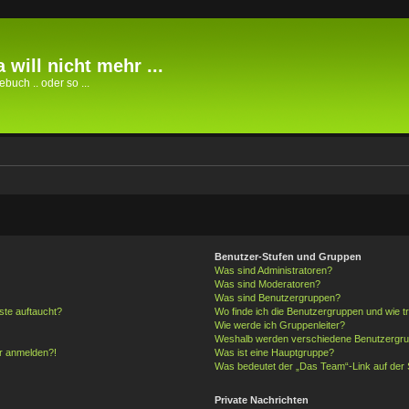
 will nicht mehr ...
buch .. oder so ...
Benutzer-Stufen und Gruppen
Was sind Administratoren?
Was sind Moderatoren?
Was sind Benutzergruppen?
ste auftaucht?
Wo finde ich die Benutzergruppen und wie tr
Wie werde ich Gruppenleiter?
Weshalb werden verschiedene Benutzergrupp
hr anmelden?!
Was ist eine Hauptgruppe?
Was bedeutet der „Das Team“-Link auf der S
Private Nachrichten