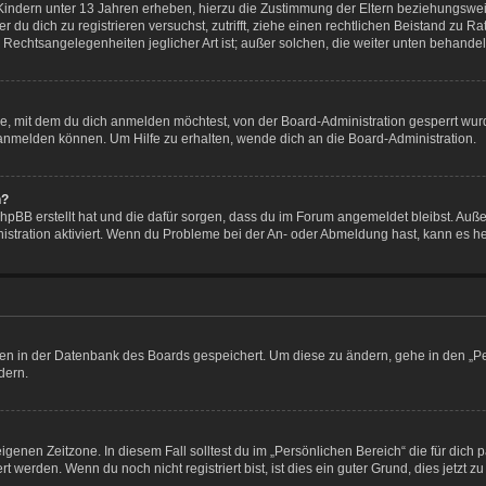
Kindern unter 13 Jahren erheben, hierzu die Zustimmung der Eltern beziehungswe
der du dich zu registrieren versuchst, zutrifft, ziehe einen rechtlichen Beistand zu
 Rechtsangelegenheiten jeglicher Art ist; außer solchen, die weiter unten behande
e, mit dem du dich anmelden möchtest, von der Board-Administration gesperrt wur
anmelden können. Um Hilfe zu erhalten, wende dich an die Board-Administration.
n?
phpBB erstellt hat und die dafür sorgen, dass du im Forum angemeldet bleibst. Au
istration aktiviert. Wenn du Probleme bei der An- oder Abmeldung hast, kann es h
ngen in der Datenbank des Boards gespeichert. Um diese zu ändern, gehe in den „Pe
dern.
igenen Zeitzone. In diesem Fall solltest du im „Persönlichen Bereich“ die für dich p
werden. Wenn du noch nicht registriert bist, ist dies ein guter Grund, dies jetzt zu 