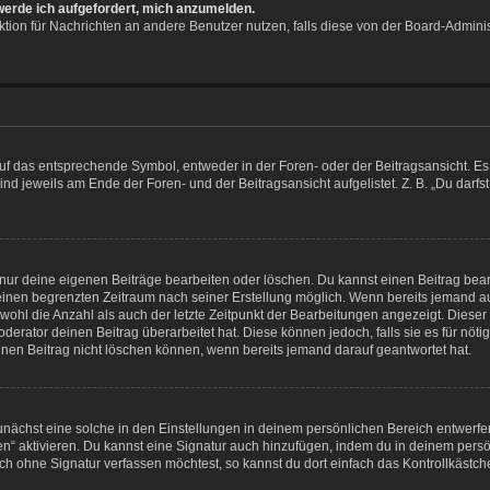
 werde ich aufgefordert, mich anzumelden.
unktion für Nachrichten an andere Benutzer nutzen, falls diese von der Board-Admin
 das entsprechende Symbol, entweder in der Foren- oder der Beitragsansicht. Es kö
nd jeweils am Ende der Foren- und der Beitragsansicht aufgelistet. Z. B. „Du darf
 nur deine eigenen Beiträge bearbeiten oder löschen. Du kannst einen Beitrag bea
r einen begrenzten Zeitraum nach seiner Erstellung möglich. Wenn bereits jemand auf
wohl die Anzahl als auch der letzte Zeitpunkt der Bearbeitungen angezeigt. Diese
erator deinen Beitrag überarbeitet hat. Diese können jedoch, falls sie es für nötig
inen Beitrag nicht löschen können, wenn bereits jemand darauf geantwortet hat.
nächst eine solche in den Einstellungen in deinem persönlichen Bereich entwerfen
en“ aktivieren. Du kannst eine Signatur auch hinzufügen, indem du in deinem pe
ch ohne Signatur verfassen möchtest, so kannst du dort einfach das Kontrollkästc