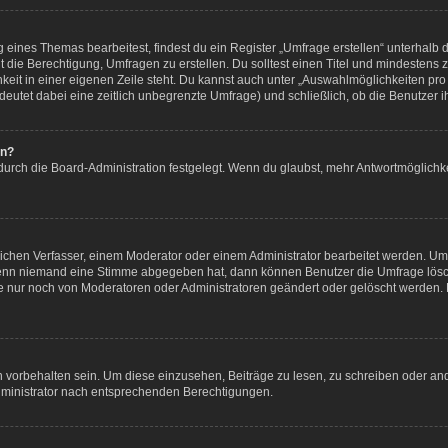
eines Themas bearbeitest, findest du ein Register „Umfrage erstellen“ unterhalb de
t die Berechtigung, Umfragen zu erstellen. Du solltest einen Titel und mindestens
keit in einer eigenen Zeile steht. Du kannst auch unter „Auswahlmöglichkeiten pro 
bedeutet dabei eine zeitlich unbegrenzte Umfrage) und schließlich, ob die Benutzer
en?
durch die Board-Administration festgelegt. Wenn du glaubst, mehr Antwortmöglichke
chen Verfasser, einem Moderator oder einem Administrator bearbeitet werden. Um
Wenn niemand eine Stimme abgegeben hat, dann können Benutzer die Umfrage lösch
 nur noch von Moderatoren oder Administratoren geändert oder gelöscht werden. 
orbehalten sein. Um diese einzusehen, Beiträge zu lesen, zu schreiben oder an
ministrator nach entsprechenden Berechtigungen.