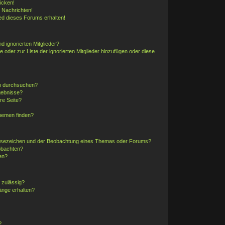
icken!
 Nachrichten!
ed dieses Forums erhalten!
d ignorierten Mitglieder?
e oder zur Liste der ignorierten Mitglieder hinzufügen oder diese
en durchsuchen?
gebnisse?
re Seite?
hemen finden?
Lesezeichen und der Beobachtung eines Themas oder Forums?
obachten?
en?
 zulässig?
änge erhalten?
?