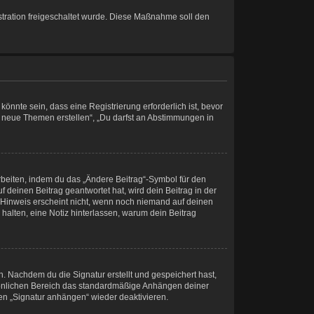
istration freigeschaltet wurde. Diese Maßnahme soll den
nnte sein, dass eine Registrierung erforderlich ist, bevor
st neue Themen erstellen“, „Du darfst an Abstimmungen in
rbeiten, indem du das „Ändere Beitrag“-Symbol für den
 deinen Beitrag geantwortet hat, wird dein Beitrag in der
r Hinweis erscheint nicht, wenn noch niemand auf deinen
 halten, eine Notiz hinterlassen, warum dein Beitrag
. Nachdem du die Signatur erstellt und gespeichert hast,
rsönlichen Bereich das standardmäßige Anhängen deiner
hen „Signatur anhängen“ wieder deaktivieren.