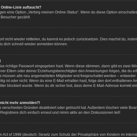
Online-Liste auftaucht?
ngen eine Option „Verbirg meinen Online-Status“. Wenn du diese Option einschalte
 Besucher gezählt.
wort nicht wieder mitteilen, du kannst es jedoch zurücksetzen. Dies machst du, ind
 du dich schnell wieder anmelden können.
!
das richtige Passwort eingegeben hast. Wenn diese stimmen, dann gibt es zwei M
deiner Eltern oder deiner Erziehungsberechtigten den Anweisungen folgen, die du erh
ds müssen alle neu angemeldeten Mitglieder erst freigeschaltet werden – entweder m
 nötig ist oder nicht. Wenn du eine E-Mail erhalten hast, folge den dort enthaltene
ter blockiert wurde. Wenn du dir sicher bist, dass deine E-Mail-Adresse korrekt e
er nicht mehr anmelden?!
s verschieden Gründen deaktiviert oder gelöscht hat. Außerdem löschen viele Board
egistriere dich einfach erneut und nimm aktiv an den Diskussionen teil!
Act of 1998 (deutsch: Gesetz zum Schutz der Privatsphäre von Kindern im Internet 