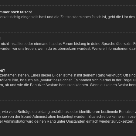
 immer noch falsch!
eit richtig eingestellt hast und die Zeit trotzdem noch falsch ist, geht die Uhr des
!
icht installiert oder niemand hat das Forum bislang in deine Sprache übersetzt. F
iert, würden wir uns freuen, wenn du es übersetzen würdest. Weitere Informationen
en?
zernamen stehen. Eines dieser Bilder ist meist mit deinem Rang verknüpft: Oft sind
ßere Bild, ist auch als „Avatar“ bezeichnet. Es handelt sich hierbei in der Regel 
en, ob und wie die Benutzer Avatare benutzen können. Wenn du keinen Avatar benut
ie viele Beiträge du bislang erstellt hast oder identifizieren bestimmte Benutze
a sie von der Board-Administration festgelegt wurden. Bitte schreibe keine sinnl
er Administrator wird deinen Rang unter Umständen einfach wieder zurücksetzen.