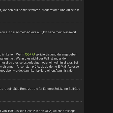
st, können nur Administratoren, Moderatoren und du selbst
em du auf der Anmelde-Seite auf „Ich habe mein Passwort
öglichkeiten. Wenn
COPPA
aktiviert ist und du angegeben
alten hast. Wenn dies nicht der Fall ist, muss dein
usst du dies selbst erledigen oder ein Administrator. Bei
n Anweisungen. Ansonsten prüfe, ob du deine E-Mail-Adresse
ingegeben wurde, dann kontaktiere einen Administrator.
s regelmäßig Benutzer, die für längere Zeit keine Beiträge
von 1998) ist ein Gesetz in den USA, welches festlegt,